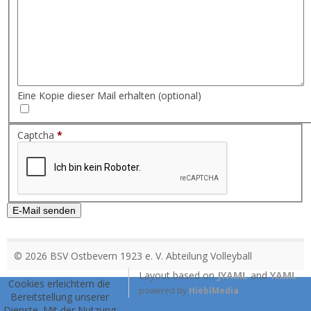
Eine Kopie dieser Mail erhalten
(optional)
Captcha
*
E-Mail senden
© 2026 BSV Ostbevern 1923 e. V. Abteilung Volleyball
Layout based on
JYAML
and
YAML
Cookies erleichtern die
powered by
HieblMedia
Bereitstellung unserer
Dienste. Mit der Nutzung