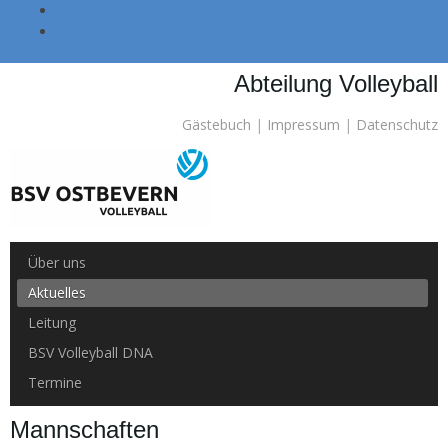
Skip to main navigation (Press Enter).
Skip to main content (Press Enter).
Abteilung Volleyball
Gästebuch
|
Impressum
|
Datenschutz
Über uns
Aktuelles
Leitung
BSV Volleyball DNA
Termine
Mannschaften