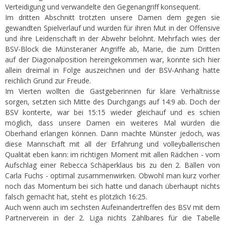
Verteidigung und verwandelte den Gegenangriff konsequent.
Im dritten Abschnitt trotzten unsere Damen dem gegen sie
gewandten Spielverlauf und wurden für ihren Mut in der Offensive
und ihre Leidenschaft in der Abwehr belohnt. Mehrfach wies der
BSV-Block die Münsteraner Angriffe ab, Marie, die zum Dritten
auf der Diagonalposition hereingekommen war, konnte sich hier
allein dreimal in Folge auszeichnen und der BSV-Anhang hatte
reichlich Grund zur Freude.
Im Vierten wollten die Gastgeberinnen für klare Verhältnisse
sorgen, setzten sich Mitte des Durchgangs auf 14:9 ab. Doch der
BSV konterte, war bei 15:15 wieder gleichauf und es schien
möglich, dass unsere Damen ein weiteres Mal würden die
Oberhand erlangen können. Dann machte Münster jedoch, was
diese Mannschaft mit all der Erfahrung und volleyballerischen
Qualität eben kann: im richtigen Moment mit allen Rädchen - vom
Aufschlag einer Rebecca Schäperklaus bis zu den 2. Bällen von
Carla Fuchs - optimal zusammenwirken. Obwohl man kurz vorher
noch das Momentum bei sich hatte und danach überhaupt nichts
falsch gemacht hat, steht es plötzlich 16:25.
Auch wenn auch im sechsten Aufeinandertreffen des BSV mit dem
Partnerverein in der 2. Liga nichts Zählbares für die Tabelle