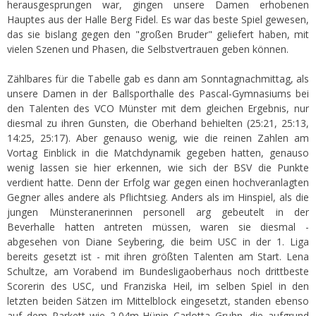
herausgesprungen war, gingen unsere Damen erhobenen
Hauptes aus der Halle Berg Fidel. Es war das beste Spiel gewesen,
das sie bislang gegen den "großen Bruder" geliefert haben, mit
vielen Szenen und Phasen, die Selbstvertrauen geben können.
Zählbares für die Tabelle gab es dann am Sonntagnachmittag, als
unsere Damen in der Ballsporthalle des Pascal-Gymnasiums bei
den Talenten des VCO Münster mit dem gleichen Ergebnis, nur
diesmal zu ihren Gunsten, die Oberhand behielten (25:21, 25:13,
14:25, 25:17). Aber genauso wenig, wie die reinen Zahlen am
Vortag Einblick in die Matchdynamik gegeben hatten, genauso
wenig lassen sie hier erkennen, wie sich der BSV die Punkte
verdient hatte. Denn der Erfolg war gegen einen hochveranlagten
Gegner alles andere als Pflichtsieg. Anders als im Hinspiel, als die
jungen Münsteranerinnen personell arg gebeutelt in der
Beverhalle hatten antreten müssen, waren sie diesmal -
abgesehen von Diane Seybering, die beim USC in der 1. Liga
bereits gesetzt ist - mit ihren größten Talenten am Start. Lena
Schultze, am Vorabend im Bundesligaoberhaus noch drittbeste
Scorerin des USC, und Franziska Heil, im selben Spiel in den
letzten beiden Sätzen im Mittelblock eingesetzt, standen ebenso
auf dem Parkett wie 2,04m-Hünin Carlotta Gruhn, die aufgrund