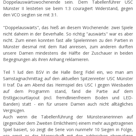
Doppelauswärtswochenende sein. Dem Tabellenführer USC
Münster II leisteten sie beim 1:3 couragiert Widerstand, gegen
den VCO siegten sie mit 3:1.
"Doppelauswärts", das hieß an diesem Wochenende: zwei Spiele
nicht daheim in der Beverhalle. So richtig "auswärts" war es aber
nicht. Zum einen konnten fast alle Spielerinnen zu den Partien in
Münster diesmal mit dem Rad anreisen, zum anderen durften
unsere Damen mindestens die Hälfte der Zuschauer in beiden
Begegnungen als ihren Anhang reklamieren.
Teil 1 lud den BSV in die Halle Berg Fidel ein, wo man am
Samstagnachmittag auf den aktuellen Spitzenreiter USC Münster
II traf. Da am Abend das Heimspiel des USC I gegen Wiesbaden
auf dem Programm stand, fand die Partie auf dem
Erstligacourtlayout (incl. fremdlinienfreiem Boden und LED-
Banden) statt - ein für unsere Damen auch nicht alltägliches
Vergnügen.
Auch wenn die Tabellenführung der Münsteranerinnen auf
(gegenüber dem Zweiten Emlichheim) einem mehr ausgetragenen
Spiel basiert, so zeigt die Serie von nunmehr 10 Siegen in Folge,
wie ernst es der Mannschaft mit den zahlreichen ehemaligen