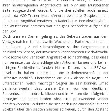
ihrer herausragenden Angriffsquote als MVP aus Münsteraner
Seite ausgezeichnet wurde. Und die drei spielten auch nahezu
durch, da VCO-Trainer Marc d'Andrea zwar drei Zuspielerinnen,
aber kaum Angriffsalternativen im Kader hatte. Ihre Abschlaghöhe
und -wucht einzudämmen war eine ganz besondere Aufgabe für
den BSV.
Doch unseren Damen gelang es, das Selbstvertrauen aus dem
Vortagsmatch mit in die zweite Wochenend-Partie zu nehmen. In
den Sätzen 1, 2 und 4 beschäftigten sie ihre Gegnerinnen mit
druckvollem Service, der inzwischen verinnerlichten Block-Abwehr-
Philosophie und variablem Angriffsspiel so nachhaltig, dass diese
nur vereinzelt zu durchschlagenden Aktionen kamen und keinen
richtigen Spielrhythmus fanden. Nur im Dritten, als der BSV sein
Level nicht halten konnte und die Risikobereitschaft in der
Offensive nachließ, übernahmen die VCO-Talente die Regie und
unterstrichen, welch mächtiger Gegner sie sein können. Umso
bemerkenswerter, dass unsere Damen von dem deutlichen
Satzverlust unbeeindruckt blieben und im Vierten die erfolgreiche
Strategie der ersten beiden Abschnitte postwendend wieder
abrufen konnten. So durften sie sich nach rund eineinhalb Stunden
Spielzeit über den siebten Saisonsieg freuen, durch den Abstand