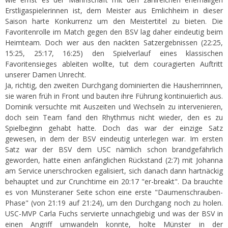
Erstligaspielerinnen ist, dem Meister aus Emlichheim in dieser
Saison harte Konkurrenz um den Meistertitel zu bieten. Die
Favoritenrolle im Match gegen den BSV lag daher eindeutig beim
Heimteam. Doch wer aus den nackten Satzergebnissen (22:25,
15:25, 25:17, 16:25) den Spielverlauf eines klassischen
Favoritensieges ableiten wollte, tut dem couragierten Auftritt
unserer Damen Unrecht.
Ja, richtig, den zweiten Durchgang dominierten die Hausherrinnen,
sie waren früh in Front und bauten ihre Führung kontinuierlich aus.
Dominik versuchte mit Auszeiten und Wechseln zu intervenieren,
doch sein Team fand den Rhythmus nicht wieder, den es zu
Spielbeginn gehabt hatte. Doch das war der einzige Satz
gewesen, in dem der BSV eindeutig unterlegen war. Im ersten
Satz war der BSV dem USC nämlich schon brandgefährlich
geworden, hatte einen anfänglichen Rückstand (2:7) mit Johanna
am Service unerschrocken egalisiert, sich danach dann hartnäckig
behauptet und zur Crunchtime ein 20:17 "er-breakt". Da brauchte
es von Münsteraner Seite schon eine erste "Daumenschrauben-
Phase" (von 21:19 auf 21:24), um den Durchgang noch zu holen.
USC-MVP Carla Fuchs servierte unnachgiebig und was der BSV in
einen Angriff umwandeln konnte, holte Münster in der