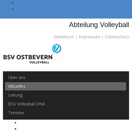
Skip to main navigation (Press Enter).
Skip to main content (Press Enter).
Abteilung Volleyball
Gästebuch
|
Impressum
|
Datenschutz
Über uns
Aktuelles
Leitung
BSV Volleyball DNA
Termine