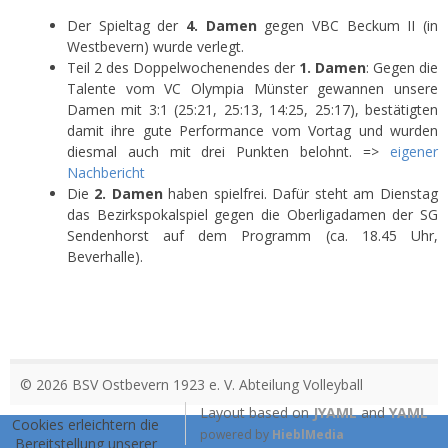
Der Spieltag der
4. Damen
gegen VBC Beckum II (in
Westbevern) wurde verlegt.
Teil 2 des Doppelwochenendes der
1. Damen
: Gegen die
Talente vom VC Olympia Münster gewannen unsere
Damen mit 3:1 (25:21, 25:13, 14:25, 25:17), bestätigten
damit ihre gute Performance vom Vortag und wurden
diesmal auch mit drei Punkten belohnt. =>
eigener
Nachbericht
Die
2. Damen
haben spielfrei. Dafür steht am Dienstag
das Bezirkspokalspiel gegen die Oberligadamen der SG
Sendenhorst auf dem Programm (ca. 18.45 Uhr,
Beverhalle).
© 2026 BSV Ostbevern 1923 e. V. Abteilung Volleyball
Layout based on
JYAML
and
YAML
Cookies erleichtern die
powered by
HieblMedia
Bereitstellung unserer