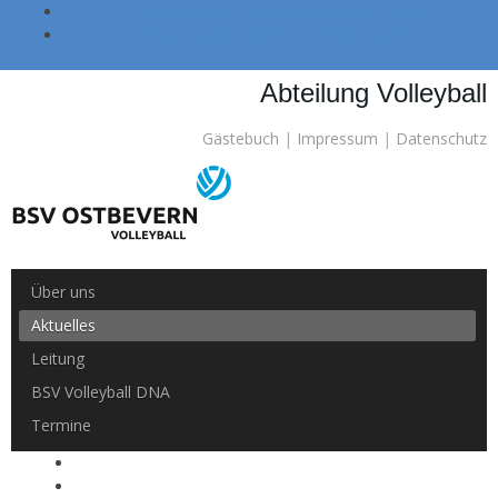
Skip to main navigation (Press Enter).
Skip to main content (Press Enter).
Abteilung Volleyball
Gästebuch
|
Impressum
|
Datenschutz
Über uns
Aktuelles
Leitung
BSV Volleyball DNA
Termine