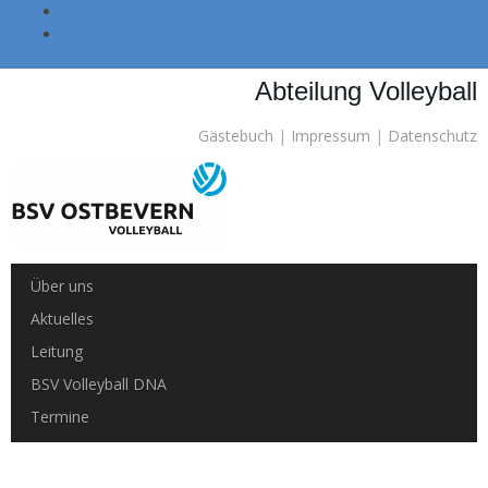
Skip to main navigation (Press Enter).
Skip to main content (Press Enter).
Abteilung Volleyball
Gästebuch
|
Impressum
|
Datenschutz
Über uns
Aktuelles
Leitung
BSV Volleyball DNA
Termine