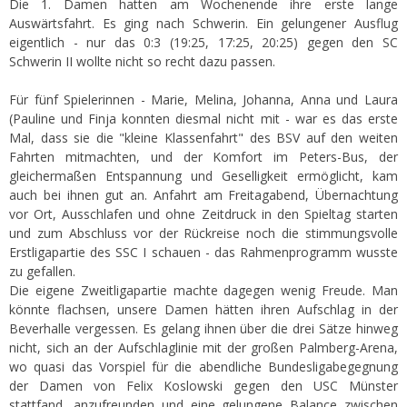
Die 1. Damen hatten am Wochenende ihre erste lange
Auswärtsfahrt. Es ging nach Schwerin. Ein gelungener Ausflug
eigentlich - nur das 0:3 (19:25, 17:25, 20:25) gegen den SC
Schwerin II wollte nicht so recht dazu passen.
Für fünf Spielerinnen - Marie, Melina, Johanna, Anna und Laura
(Pauline und Finja konnten diesmal nicht mit - war es das erste
Mal, dass sie die "kleine Klassenfahrt" des BSV auf den weiten
Fahrten mitmachten, und der Komfort im Peters-Bus, der
gleichermaßen Entspannung und Geselligkeit ermöglicht, kam
auch bei ihnen gut an. Anfahrt am Freitagabend, Übernachtung
vor Ort, Ausschlafen und ohne Zeitdruck in den Spieltag starten
und zum Abschluss vor der Rückreise noch die stimmungsvolle
Erstligapartie des SSC I schauen - das Rahmenprogramm wusste
zu gefallen.
Die eigene Zweitligapartie machte dagegen wenig Freude. Man
könnte flachsen, unsere Damen hätten ihren Aufschlag in der
Beverhalle vergessen. Es gelang ihnen über die drei Sätze hinweg
nicht, sich an der Aufschlaglinie mit der großen Palmberg-Arena,
wo quasi das Vorspiel für die abendliche Bundesligabegegnung
der Damen von Felix Koslowski gegen den USC Münster
stattfand, anzufreunden und eine gelungene Balance zwischen