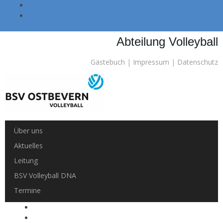
Skip to main navigation (Press Enter).
Skip to main content (Press Enter).
Abteilung Volleyball
Gästebuch
|
Impressum
|
Datenschutz
Über uns
Aktuelles
Leitung
BSV Volleyball DNA
Termine