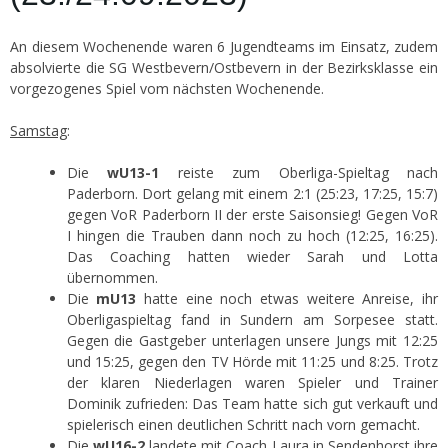
An diesem Wochenende waren 6 Jugendteams im Einsatz, zudem
absolvierte die SG Westbevern/Ostbevern in der Bezirksklasse ein
vorgezogenes Spiel vom nächsten Wochenende.
Samstag
:
Die
wU13-1
reiste zum Oberliga-Spieltag nach
Paderborn. Dort gelang mit einem 2:1 (25:23, 17:25, 15:7)
gegen VoR Paderborn II der erste Saisonsieg! Gegen VoR
I hingen die Trauben dann noch zu hoch (12:25, 16:25).
Das Coaching hatten wieder Sarah und Lotta
übernommen.
Die
mU13
hatte eine noch etwas weitere Anreise, ihr
Oberligaspieltag fand in Sundern am Sorpesee statt.
Gegen die Gastgeber unterlagen unsere Jungs mit 12:25
und 15:25, gegen den TV Hörde mit 11:25 und 8:25. Trotz
der klaren Niederlagen waren Spieler und Trainer
Dominik zufrieden: Das Team hatte sich gut verkauft und
spielerisch einen deutlichen Schritt nach vorn gemacht.
Die
wU16-2
landete mit Coach Laura in Sendenhorst ihre