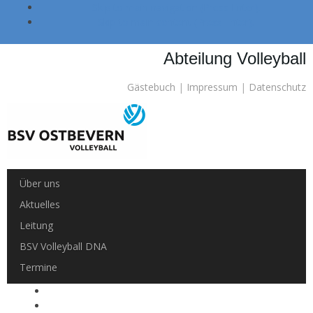
Skip to main navigation (Press Enter).
Skip to main content (Press Enter).
Abteilung Volleyball
Gästebuch
|
Impressum
|
Datenschutz
Über uns
Aktuelles
Leitung
BSV Volleyball DNA
Termine