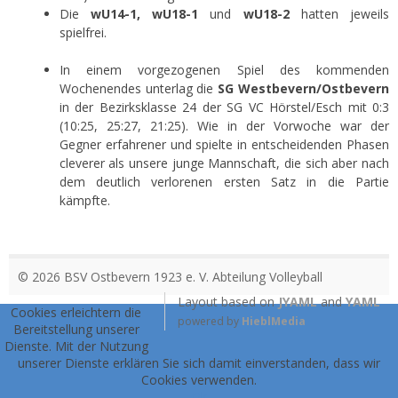
Die
wU14-1, wU18-1
und
wU18-2
hatten jeweils
spielfrei.
In einem vorgezogenen Spiel des kommenden
Wochenendes unterlag die
SG Westbevern/Ostbevern
in der Bezirksklasse 24 der SG VC Hörstel/Esch mit 0:3
(10:25, 25:27, 21:25). Wie in der Vorwoche war der
Gegner erfahrener und spielte in entscheidenden Phasen
cleverer als unsere junge Mannschaft, die sich aber nach
dem deutlich verlorenen ersten Satz in die Partie
kämpfte.
© 2026 BSV Ostbevern 1923 e. V. Abteilung Volleyball
Layout based on
JYAML
and
YAML
Cookies erleichtern die
powered by
HieblMedia
Bereitstellung unserer
Dienste. Mit der Nutzung
unserer Dienste erklären Sie sich damit einverstanden, dass wir
Cookies verwenden.
Ok