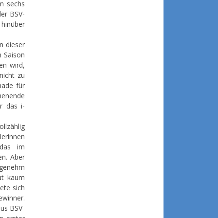
am sechs
der BSV-
 hinüber
n dieser
n Saison
en wird,
nicht zu
hade für
henende
r das i-
llzählig
erinnen
 das im
en. Aber
angenehm
out kaum
ete sich
ewinner.
aus BSV-