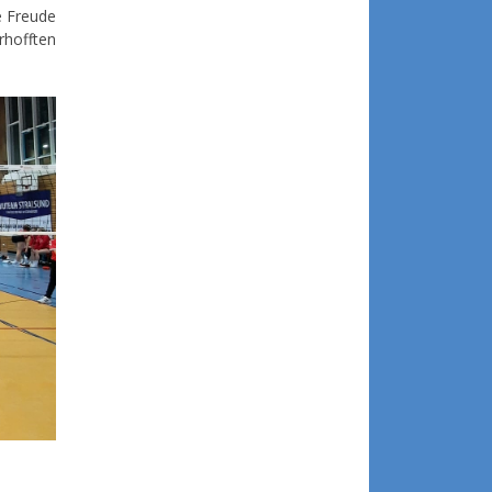
e Freude
rhofften