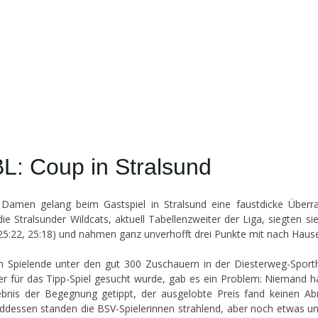
BL: Coup in Stralsund
Damen gelang beim Gastspiel in Stralsund eine faustdicke Überr
ie Stralsunder Wildcats, aktuell Tabellenzweiter der Liga, siegten sie
 25:22, 25:18) und nahmen ganz unverhofft drei Punkte mit nach Haus
h Spielende unter den gut 300 Zuschauern in der Diesterweg-Sporth
r für das Tipp-Spiel gesucht wurde, gab es ein Problem: Niemand h
bnis der Begegnung getippt, der ausgelobte Preis fand keinen A
dessen standen die BSV-Spielerinnen strahlend, aber noch etwas un