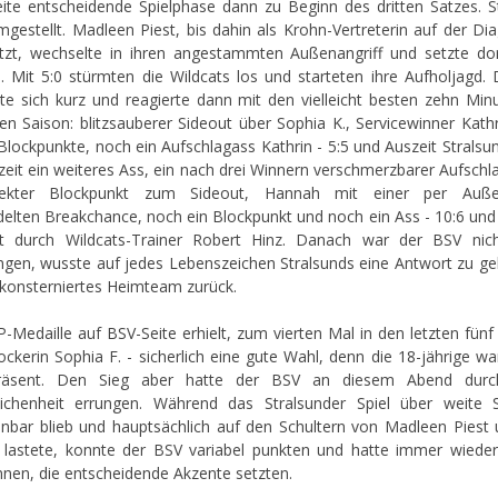
ite entscheidende Spielphase dann zu Beginn des dritten Satzes. S
mgestellt. Madleen Piest, bis dahin als Krohn-Vertreterin auf der Di
tzt, wechselte in ihren angestammten Außenangriff und setzte dor
. Mit 5:0 stürmten die Wildcats los und starteten ihre Aufholjagd.
lte sich kurz und reagierte dann mit den vielleicht besten zehn Min
gen Saison: blitzsauberer Sideout über Sophia K., Servicewinner Kathr
 Blockpunkte, noch ein Aufschlagass Kathrin - 5:5 und Auszeit Stralsu
zeit ein weiteres Ass, ein nach drei Winnern verschmerzbarer Aufschla
rekter Blockpunkt zum Sideout, Hannah mit einer per Außen
elten Breakchance, noch ein Blockpunkt und noch ein Ass - 10:6 und
t durch Wildcats-Trainer Robert Hinz. Danach war der BSV nic
ngen, wusste auf jedes Lebenszeichen Stralsunds eine Antwort zu g
n konsterniertes Heimteam zurück.
-Medaille auf BSV-Seite erhielt, zum vierten Mal in den letzten fünf 
lockerin Sophia F. - sicherlich eine gute Wahl, denn die 18-jährige wa
räsent. Den Sieg aber hatte der BSV an diesem Abend durc
ichenheit errungen. Während das Stralsunder Spiel über weite 
nbar blieb und hauptsächlich auf den Schultern von Madleen Piest 
 lastete, konnte der BSV variabel punkten und hatte immer wiede
innen, die entscheidende Akzente setzten.