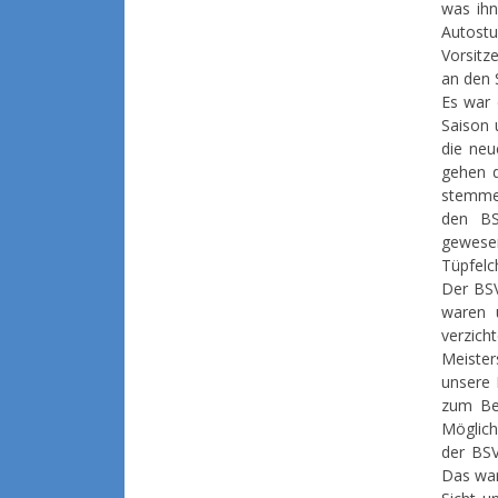
was ihn
Autostu
Vorsitz
an den 
Es war 
Saison 
die neu
gehen d
stemmen
den BS
gewesen
Tüpfelc
Der BSV
waren 
verzic
Meister
unsere 
zum Bei
Möglich
der BSV
Das war