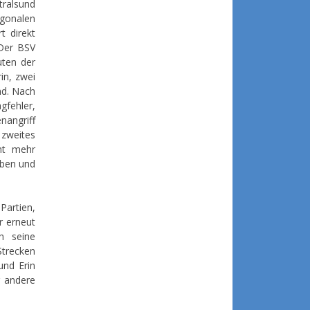
tralsund
agonalen
t direkt
 Der BSV
uten der
in, zwei
nd. Nach
gfehler,
angriff
 zweites
ht mehr
eben und
Partien,
r erneut
h seine
Strecken
und Erin
r andere