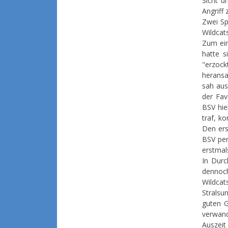
Sicht u
Angriff
Zwei Sp
Wildcat
Zum ein
hatte s
"erzoc
heransa
sah aus
der Fav
BSV hie
traf, k
Den ers
BSV per
erstmal
In Durc
dennoch
Wildcat
Stralsu
guten G
verwan
Auszeit