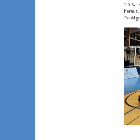
2:0-Sat
heraus,
Punktg