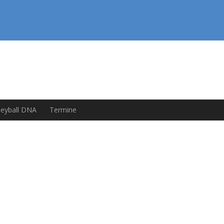
Skip to main navigation (Press Enter).
Skip to main content (Press Enter).
leyball DNA
Termine