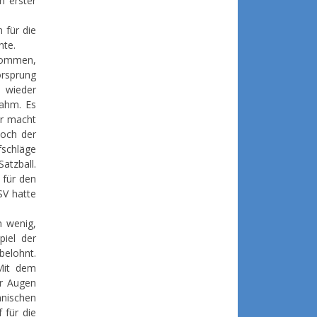
n erster
 für die
nte.
ekommen,
orsprung
 wieder
nahm. Es
er macht
Doch der
fschläge
atzball.
 für den
SV hatte
n wenig,
piel der
belohnt.
 Mit dem
or Augen
nischen
 für die