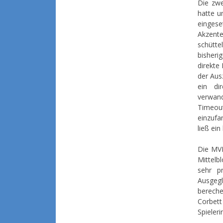
Die zwe
hatte u
eingese
Akzente
schütte
bisheri
direkte
der Aus
ein di
verwand
Timeou
einzufa
ließ ei
Die MVP
Mittelb
sehr p
Ausgegl
bereche
Corbett
Spieler