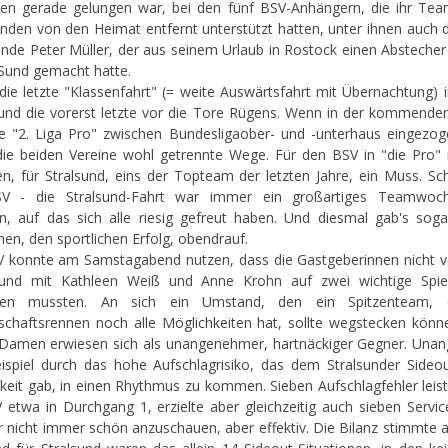
en gerade gelungen war, bei den fünf BSV-Anhängern, die ihr Te
nden von den Heimat entfernt unterstützt hatten, unter ihnen auch 
ende Peter Müller, der aus seinem Urlaub in Rostock einen Abstecher
Sund gemacht hatte.
die letzte "Klassenfahrt" (= weite Auswärtsfahrt mit Übernachtung) i
und die vorerst letzte vor die Tore Rügens. Wenn in der kommende
e "2. Liga Pro" zwischen Bundesligaober- und -unterhaus eingezog
ie beiden Vereine wohl getrennte Wege. Für den BSV in "die Pro" 
, für Stralsund, eins der Topteam der letzten Jahre, ein Muss. Sc
V - die Stralsund-Fahrt war immer ein großartiges Teamwoc
, auf das sich alle riesig gefreut haben. Und diesmal gab's soga
hen, den sportlichen Erfolg, obendrauf.
 konnte am Samstagabend nutzen, dass die Gastgeberinnen nicht vo
und mit Kathleen Weiß und Anne Krohn auf zwei wichtige Spiel
hten mussten. An sich ein Umstand, den ein Spitzenteam,
schaftsrennen noch alle Möglichkeiten hat, sollte wegstecken könn
Damen erwiesen sich als unangenehmer, hartnäckiger Gegner. Un
spiel durch das hohe Aufschlagrisiko, das dem Stralsunder Side
keit gab, in einen Rhythmus zu kommen. Sieben Aufschlagfehler leist
 etwa in Durchgang 1, erzielte aber gleichzeitig auch sieben Servic
 nicht immer schön anzuschauen, aber effektiv. Die Bilanz stimmte 