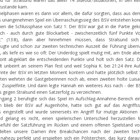
nd für Stralsund waren das allein 14 Sideout-Situationen, in den kei
 zustande kam.
ielphasen waren es dann vor allem, die dafür sorgten, dass aus dem
s unangenehmen Spiel ein Überraschungssieg des BSV entstehen kon
en die Schlussphase von Satz 1: Der BSV war gut in die Partie g
ich - auch durch gute Blockarbeit - zwischenzeitlich fünf Punkte V
kt" (13:8), dann aber hinnehmen müssen, dass Stralsund sich
ugte und schon zur zweiten technischen Auszeit die Führung über
, als liefe es wie so oft: Der Underdog spielt mutig mit, am Ende ab
orit abgeklärt die entscheidenden Punkte und holt sich den Satz. 
lt unbeirrt an seinem Plan fest und weil Sophia K. bei 21:24 ihre Au
onnte der BSV im letzten Moment kontern und hatte plötzlich selbst S
ten wehrten die Gastgeberinnen noch ab, einen zweiten holte Luisa
 Zuspielfinte. Und dann legte Hannah ein weiteres Ass nach - der B
s gegen Stralsund einen Satzerfolg zu verzeichnen.
hgang 2 beruhigte sich das Spiel im Aufschlag-Annahme-Bereich ei
 blieb der BSV auf Augenhöhe, hatte sich gut auf das Angriffss
s eingestellt und wurde seinerseits im Angriff für mutige Aktionen 
nd gelang es nicht, einen spielerischen Unterschied herzustellen
efühl der Satzführung im Rücken und einem offenen Spielstand v
delten unsere Damen ihre Breakchancen nach der zweiten tech
 nahezu perfekt und erspielten sich ein Pölsterchen, das kurz darauf