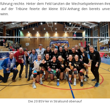
zführung reichte. Hinter dem Feld tanzten die Wechselspielerinnen ihr
 auf der Tribüne feierte der kleine BSV-Anhang den bereits unve
ewinn.
Die 20 BSV-ler in Stralsund obenauf