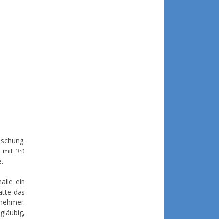
aschung.
 mit 3:0
e.
alle ein
atte das
bnehmer.
gläubig,