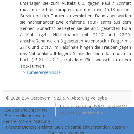
unterlagen sie zum Auftakt 0:2, gegen Paul / Schmitt
mussten sie hart kämpfen, um durch ein 15:13 im Tie-
Break noch im Turnier zu verbleiben. Dann aber warfen
sie nacheinander zwei erfahrene Tour-Teams aus dem
Rennen. Zunächst besiegten sie die an 5 gesetzten Hoja
/ Klatt (geb. Hüttermann) mit 21:17 und 22:20,
anschließend die an 3 gesetzten Aulenbrock / Ferger mit
21:16 und 21:17. Im Halbfinale hingen die Trauben gegen
das Nationalduo Ittlinger / Schneider dann doch noch zu
hoch (15:21, 14:21) - trotzdem: Glückwunsch zu einem
Top-Turnier!
=>
Turnierergebnisse
© 2026 BSV Ostbevern 1923 e. V. Abteilung Volleyball
Layout based on
JYAML
and
YAML
Cookies erleichtern die
powered by
HieblMedia
Bereitstellung unserer
Dienste. Mit der Nutzung
unserer Dienste erklären Sie sich damit einverstanden, dass wir
Cookies verwenden.