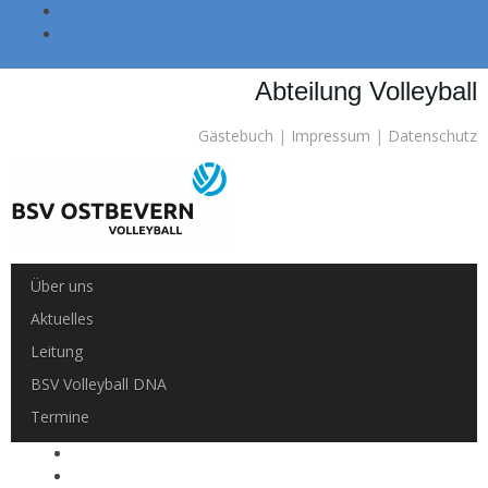
Skip to main navigation (Press Enter).
Skip to main content (Press Enter).
Abteilung Volleyball
Gästebuch
|
Impressum
|
Datenschutz
Über uns
Aktuelles
Leitung
BSV Volleyball DNA
Termine