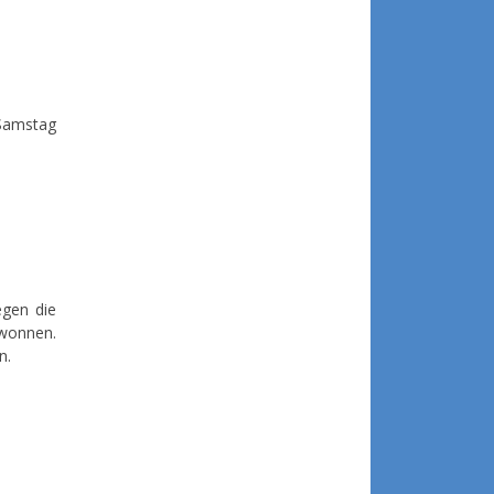
 Samstag
egen die
ewonnen.
n.