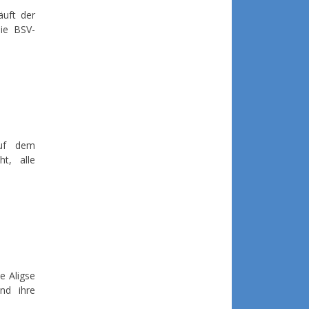
äuft der
die BSV-
auf dem
t, alle
e Aligse
nd ihre