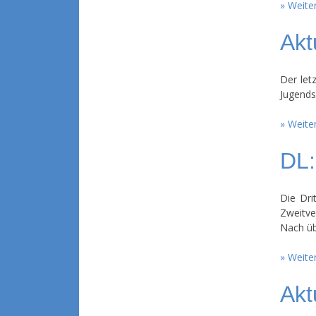
Weiter
Akt
Der let
Jugends
Weiter
DL:
Die Dri
Zweitve
Nach üb
Weiter
Akt