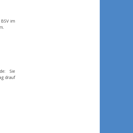
 BSV im
m.
de: Sie
ag drauf