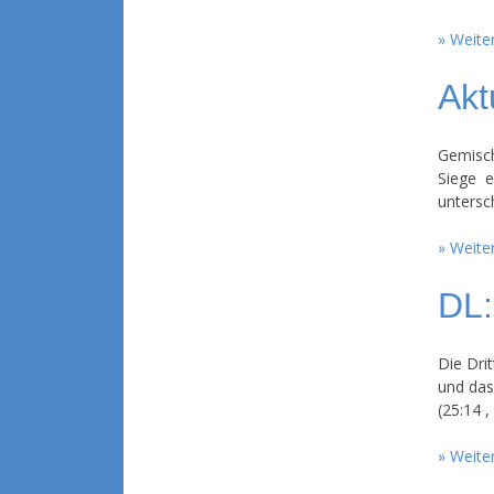
Weiter
Akt
Gemisch
Siege e
untersc
Weiter
DL:
Die Dri
und das
(25:14 ,
Weiter