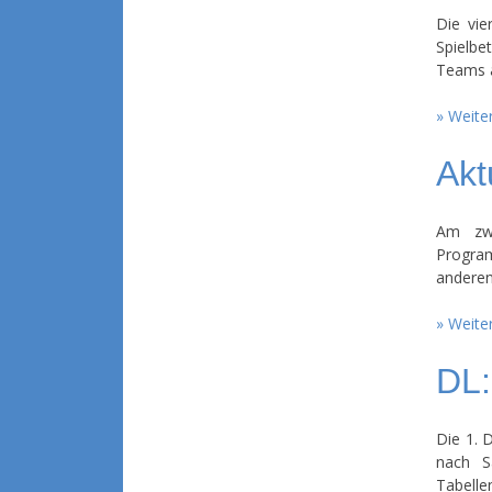
Die vie
Spielbe
Teams 
Weiter
Akt
Am zwe
Progra
anderen
Weiter
DL:
Die 1. 
nach S
Tabelle