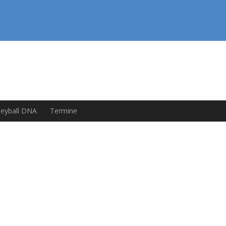
Skip to main navigation (Press Enter).
Skip to main content (Press Enter).
leyball DNA
Termine