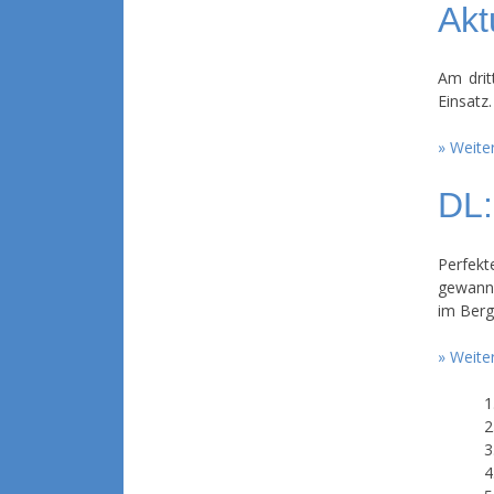
Akt
Am dri
Einsatz
Weiter
DL:
Perfek
gewanne
im Berg
Weiter