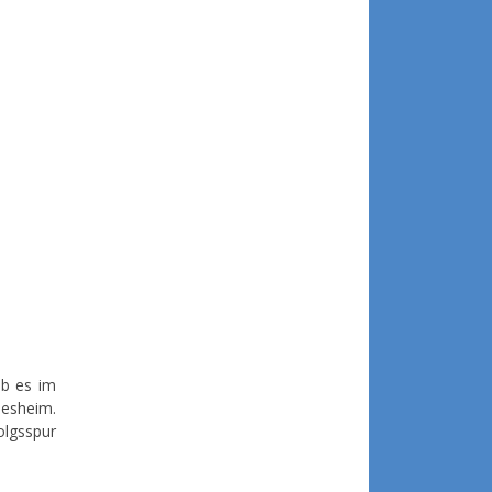
ab es im
desheim.
olgsspur