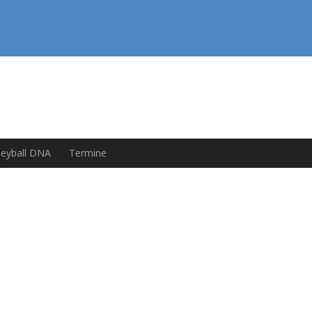
Skip to main navigation (Press Enter).
Skip to main content (Press Enter).
leyball DNA
Termine