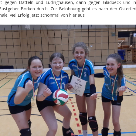
st gegen Datteln und Lüdinghausen, dann gegen Gladbeck und im
astgeber Borken durch. Zur Belohnung geht es nach den Osterfe
ale. Viel Erfolg jetzt schonmal von hier aus!