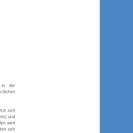
 in der
zlichen
tzt sich
hts) und
len wird
ten sich