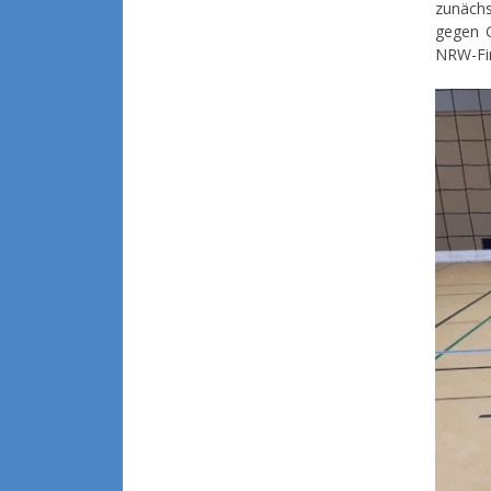
zunäch
gegen G
NRW-Fin