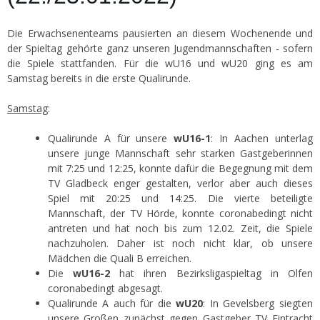
Die Erwachsenenteams pausierten an diesem Wochenende und
der Spieltag gehörte ganz unseren Jugendmannschaften - sofern
die Spiele stattfanden. Für die wU16 und wU20 ging es am
Samstag bereits in die erste Qualirunde.
Samstag
:
Qualirunde A für unsere
wU16-1
: In Aachen unterlag
unsere junge Mannschaft sehr starken Gastgeberinnen
mit 7:25 und 12:25, konnte dafür die Begegnung mit dem
TV Gladbeck enger gestalten, verlor aber auch dieses
Spiel mit 20:25 und 14:25. Die vierte beteiligte
Mannschaft, der TV Hörde, konnte coronabedingt nicht
antreten und hat noch bis zum 12.02. Zeit, die Spiele
nachzuholen. Daher ist noch nicht klar, ob unsere
Mädchen die Quali B erreichen.
Die
wU16-2
hat ihren Bezirksligaspieltag in Olfen
coronabedingt abgesagt.
Qualirunde A auch für die
wU20
: In Gevelsberg siegten
unsere Großen zunächst gegen Gastgeber TV Eintracht