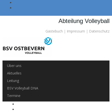
Skip to main navigation (Press Enter).
Skip to main content (Press Enter).
Abteilung Volleyball
Gästebuch
|
Impressum
|
Datenschutz
Über uns
Aktuelles
Leitung
BSV Volleyball DNA
Termine