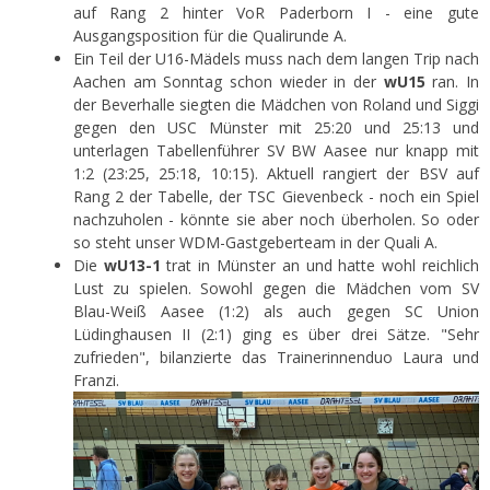
auf Rang 2 hinter VoR Paderborn I - eine gute
Ausgangsposition für die Qualirunde A.
Ein Teil der U16-Mädels muss nach dem langen Trip nach
Aachen am Sonntag schon wieder in der
wU15
ran. In
der Beverhalle siegten die Mädchen von Roland und Siggi
gegen den USC Münster mit 25:20 und 25:13 und
unterlagen Tabellenführer SV BW Aasee nur knapp mit
1:2 (23:25, 25:18, 10:15). Aktuell rangiert der BSV auf
Rang 2 der Tabelle, der TSC Gievenbeck - noch ein Spiel
nachzuholen - könnte sie aber noch überholen. So oder
so steht unser WDM-Gastgeberteam in der Quali A.
Die
wU13-1
trat in Münster an und hatte wohl reichlich
Lust zu spielen. Sowohl gegen die Mädchen vom SV
Blau-Weiß Aasee (1:2) als auch gegen SC Union
Lüdinghausen II (2:1) ging es über drei Sätze. "Sehr
zufrieden", bilanzierte das Trainerinnenduo Laura und
Franzi.