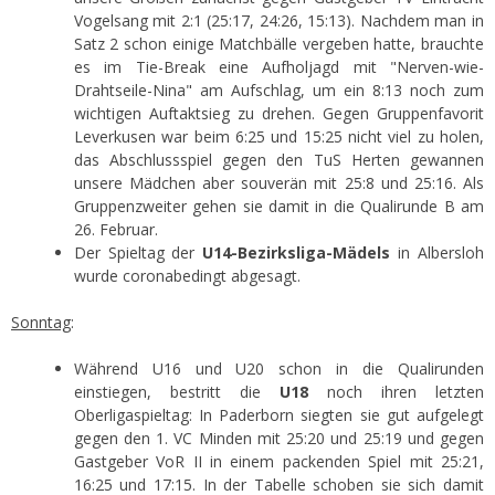
Vogelsang mit 2:1 (25:17, 24:26, 15:13). Nachdem man in
Satz 2 schon einige Matchbälle vergeben hatte, brauchte
es im Tie-Break eine Aufholjagd mit "Nerven-wie-
Drahtseile-Nina" am Aufschlag, um ein 8:13 noch zum
wichtigen Auftaktsieg zu drehen. Gegen Gruppenfavorit
Leverkusen war beim 6:25 und 15:25 nicht viel zu holen,
das Abschlussspiel gegen den TuS Herten gewannen
unsere Mädchen aber souverän mit 25:8 und 25:16. Als
Gruppenzweiter gehen sie damit in die Qualirunde B am
26. Februar.
Der Spieltag der
U14-Bezirksliga-Mädels
in Albersloh
wurde coronabedingt abgesagt.
Sonntag
:
Während U16 und U20 schon in die Qualirunden
einstiegen, bestritt die
U18
noch ihren letzten
Oberligaspieltag: In Paderborn siegten sie gut aufgelegt
gegen den 1. VC Minden mit 25:20 und 25:19 und gegen
Gastgeber VoR II in einem packenden Spiel mit 25:21,
16:25 und 17:15. In der Tabelle schoben sie sich damit