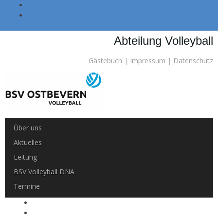
Skip to main navigation (Press Enter).
Skip to main content (Press Enter).
Abteilung Volleyball
Gästebuch
|
Impressum
|
Datenschutz
Über uns
Aktuelles
Leitung
BSV Volleyball DNA
Termine