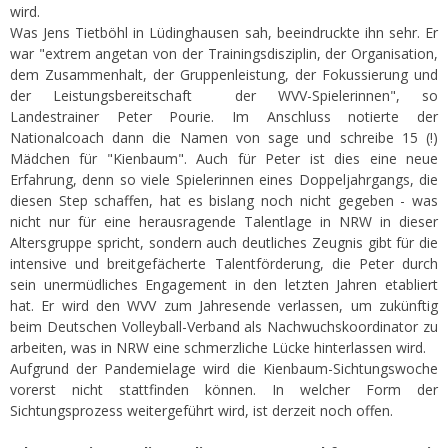
wird.
Was Jens Tietböhl in Lüdinghausen sah, beeindruckte ihn sehr. Er
war "extrem angetan von der Trainingsdisziplin, der Organisation,
dem Zusammenhalt, der Gruppenleistung, der Fokussierung und
der Leistungsbereitschaft der WVV-Spielerinnen", so
Landestrainer Peter Pourie. Im Anschluss notierte der
Nationalcoach dann die Namen von sage und schreibe 15 (!)
Mädchen für "Kienbaum". Auch für Peter ist dies eine neue
Erfahrung, denn so viele Spielerinnen eines Doppeljahrgangs, die
diesen Step schaffen, hat es bislang noch nicht gegeben - was
nicht nur für eine herausragende Talentlage in NRW in dieser
Altersgruppe spricht, sondern auch deutliches Zeugnis gibt für die
intensive und breitgefächerte Talentförderung, die Peter durch
sein unermüdliches Engagement in den letzten Jahren etabliert
hat. Er wird den WVV zum Jahresende verlassen, um zukünftig
beim Deutschen Volleyball-Verband als Nachwuchskoordinator zu
arbeiten, was in NRW eine schmerzliche Lücke hinterlassen wird.
Aufgrund der Pandemielage wird die Kienbaum-Sichtungswoche
vorerst nicht stattfinden können. In welcher Form der
Sichtungsprozess weitergeführt wird, ist derzeit noch offen.