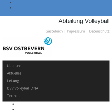
Skip to main navigation (Press Enter).
Skip to main content (Press Enter).
Abteilung Volleyball
Gästebuch
|
Impressum
|
Datenschutz
Über uns
Aktuelles
Leitung
BSV Volleyball DNA
Termine