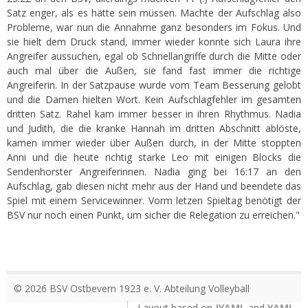
Satz enger, als es hätte sein müssen. Machte der Aufschlag also
Probleme, war nun die Annahme ganz besonders im Fokus. Und
sie hielt dem Druck stand, immer wieder konnte sich Laura ihre
Angreifer aussuchen, egal ob Schnellangriffe durch die Mitte oder
auch mal über die Außen, sie fand fast immer die richtige
Angreiferin. In der Satzpause wurde vom Team Besserung gelobt
und die Damen hielten Wort. Kein Aufschlagfehler im gesamten
dritten Satz. Rahel kam immer besser in ihren Rhythmus. Nadia
und Judith, die die kranke Hannah im dritten Abschnitt ablöste,
kamen immer wieder über Außen durch, in der Mitte stoppten
Anni und die heute richtig starke Leo mit einigen Blocks die
Sendenhorster Angreiferinnen. Nadia ging bei 16:17 an den
Aufschlag, gab diesen nicht mehr aus der Hand und beendete das
Spiel mit einem Servicewinner. Vorm letzen Spieltag benötigt der
BSV nur noch einen Punkt, um sicher die Relegation zu erreichen."
© 2026 BSV Ostbevern 1923 e. V. Abteilung Volleyball
Layout based on
JYAML
and
YAML