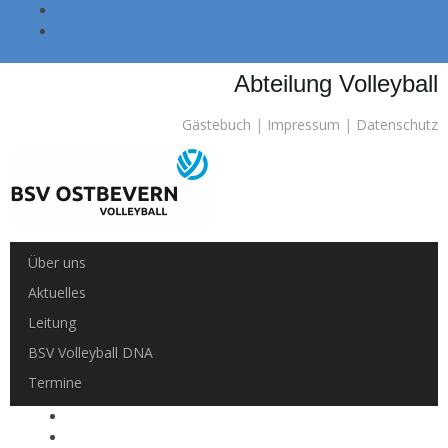
Skip to main navigation (Press Enter).
Skip to main content (Press Enter).
Abteilung Volleyball
Gästebuch
|
Impressum
|
Datenschutz
Über uns
Aktuelles
Leitung
BSV Volleyball DNA
Termine