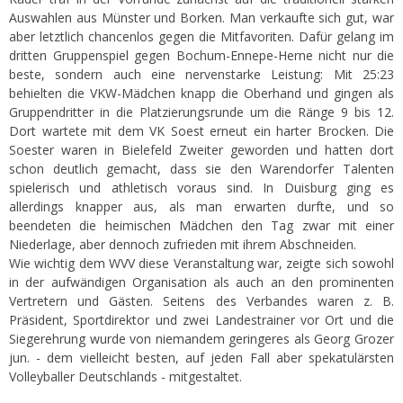
Auswahlen aus Münster und Borken. Man verkaufte sich gut, war
aber letztlich chancenlos gegen die Mitfavoriten. Dafür gelang im
dritten Gruppenspiel gegen Bochum-Ennepe-Herne nicht nur die
beste, sondern auch eine nervenstarke Leistung: Mit 25:23
behielten die VKW-Mädchen knapp die Oberhand und gingen als
Gruppendritter in die Platzierungsrunde um die Ränge 9 bis 12.
Dort wartete mit dem VK Soest erneut ein harter Brocken. Die
Soester waren in Bielefeld Zweiter geworden und hatten dort
schon deutlich gemacht, dass sie den Warendorfer Talenten
spielerisch und athletisch voraus sind. In Duisburg ging es
allerdings knapper aus, als man erwarten durfte, und so
beendeten die heimischen Mädchen den Tag zwar mit einer
Niederlage, aber dennoch zufrieden mit ihrem Abschneiden.
Wie wichtig dem WVV diese Veranstaltung war, zeigte sich sowohl
in der aufwändigen Organisation als auch an den prominenten
Vertretern und Gästen. Seitens des Verbandes waren z. B.
Präsident, Sportdirektor und zwei Landestrainer vor Ort und die
Siegerehrung wurde von niemandem geringeres als Georg Grozer
jun. - dem vielleicht besten, auf jeden Fall aber spekatulärsten
Volleyballer Deutschlands - mitgestaltet.