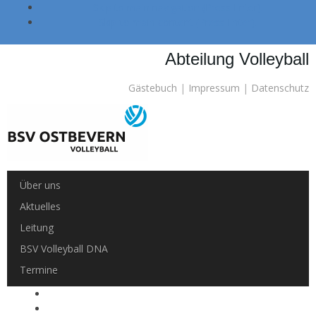
Skip to main navigation (Press Enter).
Skip to main content (Press Enter).
Abteilung Volleyball
Gästebuch
|
Impressum
|
Datenschutz
Über uns
Aktuelles
Leitung
BSV Volleyball DNA
Termine