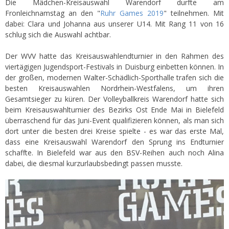
Die Mädchen-Kreisauswahl Warendorf durfte am
Fronleichnamstag an den "
Ruhr Games 2019
" teilnehmen. Mit
dabei: Clara und Johanna aus unserer U14. Mit Rang 11 von 16
schlug sich die Auswahl achtbar.
Der WVV hatte das Kreisauswahlendturnier in den Rahmen des
viertägigen Jugendsport-Festivals in Duisburg einbetten können. In
der großen, modernen Walter-Schädlich-Sporthalle trafen sich die
besten Kreisauswahlen Nordrhein-Westfalens, um ihren
Gesamtsieger zu küren. Der Volleyballkreis Warendorf hatte sich
beim Kreisauswahlturnier des Bezirks Ost Ende Mai in Bielefeld
überraschend für das Juni-Event qualifizieren können, als man sich
dort unter die besten drei Kreise spielte - es war das erste Mal,
dass eine Kreisauswahl Warendorf den Sprung ins Endturnier
schaffte. In Bielefeld war aus den BSV-Reihen auch noch Alina
dabei, die diesmal kurzurlaubsbedingt passen musste.