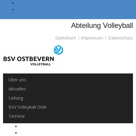
Skip to main navigation (Press Enter).
Skip to main content (Press Enter).
Abteilung Volleyball
Gästebuch
|
Impressum
|
Datenschutz
Über uns
Aktuelles
Leitung
BSV Volleyball DNA
Termine