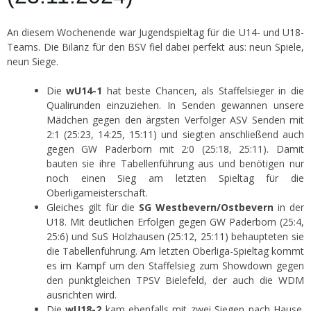
An diesem Wochenende war Jugendspieltag für die U14- und U18-
Teams. Die Bilanz für den BSV fiel dabei perfekt aus: neun Spiele,
neun Siege.
Die
wU14-1
hat beste Chancen, als Staffelsieger in die
Qualirunden einzuziehen. In Senden gewannen unsere
Mädchen gegen den ärgsten Verfolger ASV Senden mit
2:1 (25:23, 14:25, 15:11) und siegten anschließend auch
gegen GW Paderborn mit 2:0 (25:18, 25:11). Damit
bauten sie ihre Tabellenführung aus und benötigen nur
noch einen Sieg am letzten Spieltag für die
Oberligameisterschaft.
Gleiches gilt für die
SG Westbevern/Ostbevern
in der
U18. Mit deutlichen Erfolgen gegen GW Paderborn (25:4,
25:6) und SuS Holzhausen (25:12, 25:11) behaupteten sie
die Tabellenführung. Am letzten Oberliga-Spieltag kommt
es im Kampf um den Staffelsieg zum Showdown gegen
den punktgleichen TPSV Bielefeld, der auch die WDM
ausrichten wird.
Die
wU18-2
kam ebenfalls mit zwei Siegen nach Hause.