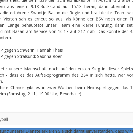
eklärtheit, die dem BSV den Schneid abkaufte. In Abschnitt 2 arbeit
ern aus einem 9:18-Rückstand auf 15:18 heran, dann übernahm 
s die erfahrene Swantje Basan die Regie und brachte ihr Team wi
m Vierten sah es erneut so aus, als könne der BSV noch einen T
en. Lange behauptete unser Team eine kleine Führung, dann set
nd mit Basan am Service von 16:17 auf 21:17 ab. Das konnte der B
ntern.
P gegen Schwerin: Hannah Theis
 gegen Stralsund: Sabrina Roer
ete unsere Mannschaft noch auf den ersten Sieg in dieser Spielze
ch - dass es das Auftaktprogramm des BSV in sich hatte, war vor
n.
chste Chance gibt es in zwei Wochen beim Heimspiel gegen das 
eim (Samstag, 2.11., 19.00 Uhr, Beverhalle).
yball
tzung unserer Dienste erklären Sie sich damit einverstanden, dass wir