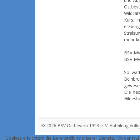
und Abg
Ostbev
Wildcat
Kurs. I
erzwing
Stralsu
mehr ko
BSV-MV
BSV-MVP
So wart
Beinbru
gewese
Die nä
Hildesh
© 2026 BSV Ostbevern 1923 e. V. Abteilung Volle
Cookies erleichtern die Bereitstellung unserer Dienste. Mit der Nu