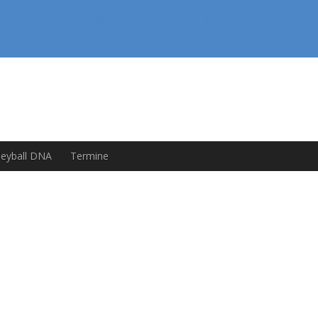
Skip to main navigation (Press Enter).
Skip to main content (Press Enter).
leyball DNA
Termine