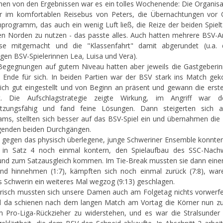
en von den Ergebnissen war es ein tolles Wochenende: Die Organisa
r im komfortablen Reisebus von Peters, die Übernachtungen vor 
rogramm, das auch ein wenig Luft ließ, die Reize der beiden Spielt
n Norden zu nutzen - das passte alles. Auch hatten mehrere BSV-
ise mitgemacht und die "Klassenfahrt" damit abgerundet (u.a. d
gen BSV-Spielerinnen Lea, Luisa und Vera).
Begegnungen auf gutem Niveau hatten aber jeweils die Gastgeberi
 Ende für sich. In beiden Partien war der BSV stark ins Match g
sich gut eingestellt und von Beginn an präsent und gewann die erst
nt. Die Aufschlagstrategie zeigte Wirkung, im Angriff war 
etzungsfähig und fand feine Lösungen. Dann steigerten sich a
ms, stellten sich besser auf das BSV-Spiel ein und übernahmen die 
genden beiden Durchgängen.
l gegen das physisch überlegene, junge Schweriner Ensemble konnte
in Satz 4 noch einmal kontern, den Spielaufbau des SSC-Nach
und zum Satzausgleich kommen. Im Tie-Break mussten sie dann eine
nd hinnehmen (1:7), kämpften sich noch einmal zurück (7:8), wa
ls Schwerin ein weiteres Mal wegzog (9:13) geschlagen.
isch mussten sich unsere Damen auch am Folgetag nichts vorwerf
d da schienen nach dem langen Match am Vortag die Körner nun zu
Pro-Liga-Rückzieher zu widerstehen, und es war die Stralsunder