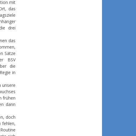
tion mit
Ort, das
agsziele
Anhänger
ie drei
nnen das
ekommen,
en Sätze
der BSV
ber die
Regie in
n unsere
wuchses
n frühen
ren dann
en, doch
 fehlen,
 Routine