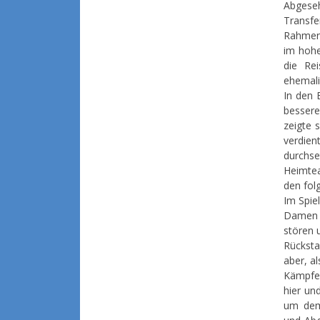
Abgeseh
Transfe
Rahmenp
im hohe
die Re
ehemali
In den 
bessere
zeigte 
verdie
durchs
Heimtea
den fol
Im Spie
Damen 
stören 
Rücksta
aber, a
Kämpfer
hier un
um dem 