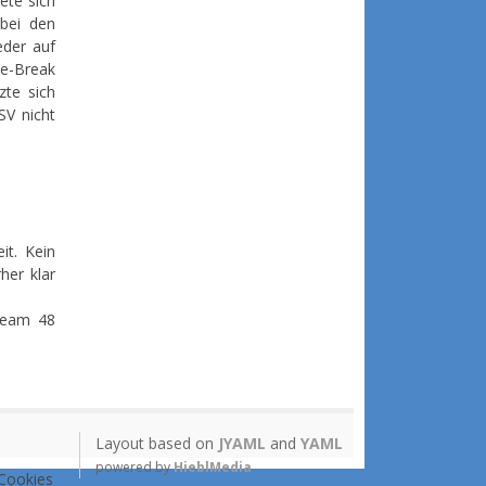
ete sich
bei den
eder auf
ie-Break
zte sich
SV nicht
it. Kein
her klar
Team 48
Layout based on
JYAML
and
YAML
powered by
HieblMedia
 Cookies