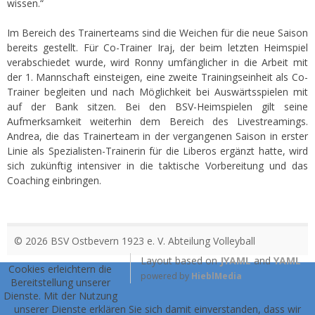
wissen.“
Im Bereich des Trainerteams sind die Weichen für die neue Saison
bereits gestellt. Für Co-Trainer Iraj, der beim letzten Heimspiel
verabschiedet wurde, wird Ronny umfänglicher in die Arbeit mit
der 1. Mannschaft einsteigen, eine zweite Trainingseinheit als Co-
Trainer begleiten und nach Möglichkeit bei Auswärtsspielen mit
auf der Bank sitzen. Bei den BSV-Heimspielen gilt seine
Aufmerksamkeit weiterhin dem Bereich des Livestreamings.
Andrea, die das Trainerteam in der vergangenen Saison in erster
Linie als Spezialisten-Trainerin für die Liberos ergänzt hatte, wird
sich zukünftig intensiver in die taktische Vorbereitung und das
Coaching einbringen.
© 2026 BSV Ostbevern 1923 e. V. Abteilung Volleyball
Layout based on
JYAML
and
YAML
Cookies erleichtern die
powered by
HieblMedia
Bereitstellung unserer
Dienste. Mit der Nutzung
unserer Dienste erklären Sie sich damit einverstanden, dass wir