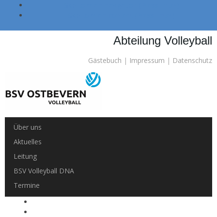
Skip to main navigation (Press Enter).
Skip to main content (Press Enter).
Abteilung Volleyball
Gästebuch
|
Impressum
|
Datenschutz
Über uns
Aktuelles
Leitung
BSV Volleyball DNA
Termine