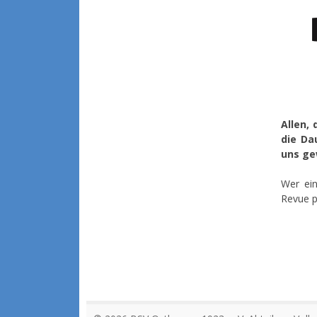
Allen,
die Da
uns ge
Wer ei
Revue p