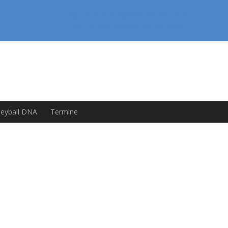
Skip to main navigation (Press Enter).
Skip to main content (Press Enter).
leyball DNA
Termine