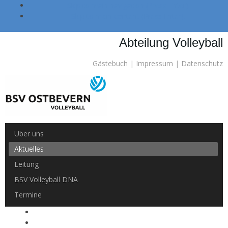
Skip to main navigation (Press Enter).
Skip to main content (Press Enter).
Abteilung Volleyball
Gästebuch
|
Impressum
|
Datenschutz
Über uns
Aktuelles
Leitung
BSV Volleyball DNA
Termine