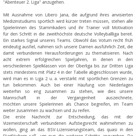
"Abenteuer 2. Liga" anzugehen.
Mit Ausnahme von Libero Jana, die aufgrund ihres anvisierten
Medizinstudiums sportlich wird kürzer treten müssen, stehen alle
Spielerinnen des Stammkaders und ihr Trainer voll Motivation
für den Schritt in die zweithöchste deutsche Volleyballliga bereit.
Ein starkes Signal unseres Teams. Obwohl das Votum recht früh
eindeutig ausfiel, nahmen sich unsere Damen ausführlich Zeit, die
damit verbundenen Herausforderungen zu thematisieren. Nach
acht extrem erfolgreichen Spieljahren, in denen in den
verschiedenen Spielklassen von der Oberliga bis zur Dritten Liga
stets mindestens mit Platz 4 in der Tabelle abgeschlossen wurde,
wird man es in Liga 2 u. a. verstärkt mit sportlichen Grenzen zu
tun bekommen. Auch bei einer Häufung von Niederlagen
weiterhin so eng zusammen zu stehen, wie dies unsere
Mannschaft in der Vergangenheit auszeichnete,
möchten unsere Spielerinnen als Chance begreifen, im Team
weiter zusammen zu wachsen und zu reifen.
Die erste Nachricht zur Entscheidung, das mit der
Vizemeisterschaft verbundenen Aufstiegsrecht wahrnehmen zu
wollen, ging an das BSV-Lizensierungsteam, das quasi in den
Startlöchern saß, um nun die weiteren Schritte anzugehen. Da