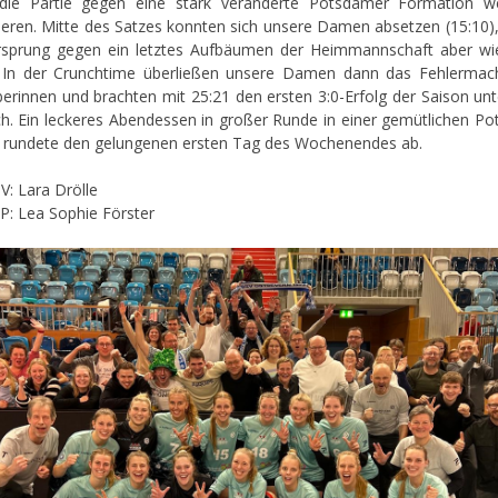
die Partie gegen eine stark veränderte Potsdamer Formation we
lieren. Mitte des Satzes konnten sich unsere Damen absetzen (15:10)
sprung gegen ein letztes Aufbäumen der Heimmannschaft aber wi
. In der Crunchtime überließen unsere Damen dann das Fehlerma
erinnen und brachten mit 25:21 den ersten 3:0-Erfolg der Saison un
h. Ein leckeres Abendessen in großer Runde in einer gemütlichen P
a rundete den gelungenen ersten Tag des Wochenendes ab.
: Lara Drölle
: Lea Sophie Förster