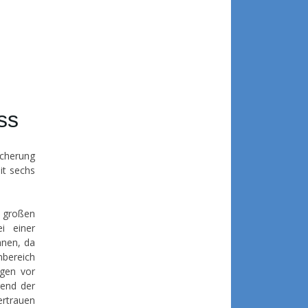
ss
scherung
it sechs
n großen
i einer
hnen, da
bereich
ngen vor
rend der
ertrauen