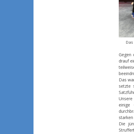
Das 
Gegen 
drauf e
teilwei
beeindr
Das ware
setzte 
Satzfüh
Unsere
einige
durchb
starken
Die jün
Struffe