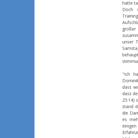
hatte t
Doch u
Traini
Aufsch
große
zusamm
unser 
Samsta
behau
stimmun
"Ich h
Dominik
dass wi
dass de
25:14) 
stand d
die Dam
es meh
einige
Erfahru