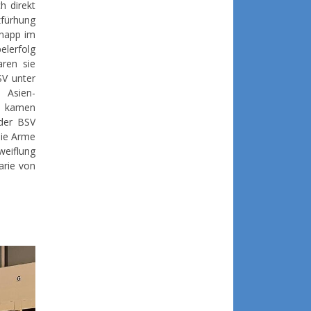
h direkt
zfürhung
knapp im
elerfolg
ren sie
SV unter
 Asien-
e, kamen
 der BSV
die Arme
weiflung
arie von