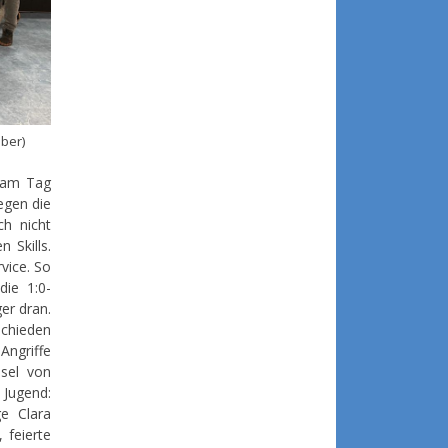
uber)
 am Tag
egen die
ch nicht
 Skills.
rvice. So
die 1:0-
er dran.
chieden
ngriffe
sel von
 Jugend:
ge Clara
 feierte