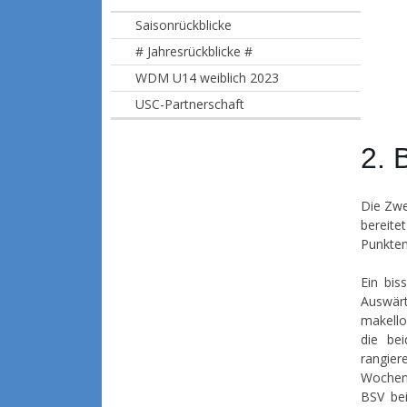
Saisonrückblicke
# Jahresrückblicke #
WDM U14 weiblich 2023
USC-Partnerschaft
2. 
Die Zwe
bereite
Punkten
Ein bis
Auswär
makello
die be
rangier
Wochenf
BSV bei