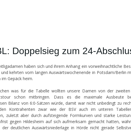
BL: Doppelsieg zum 24-Abschlu
itligadamen haben sich und ihrem Anhang ein vorweihnachtliche Be
t und kehrten vom langen Auswärtswochenende in Potsdam/Berlin m
 im Gepäck heim.
schen was für die Tabelle wollten unsere Damen von der zweite
tstour schon mitbringen. Dass es die maximale Ausbeute be
sen Bilanz von 6:0-Sätzen würde, damit war nicht unbedingt zu rec
iden Kontrahenten zwar wie der BSV auch im unteren Tabellen
en, zuletzt aber durch aufsteigende Formkurven und starke Leistu
rist gegen Hildesheim auf sich aufmerksam gemacht hatten, wäh
 der deutlichen Auswärtsniederlage in Hörde nicht gerade Selbstv