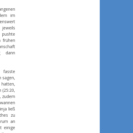
angenen
llem im
enswert
eweils
 pushte
 frühen
nschaft
g dann
 fasste
h sagen,
 hatten,
 (25:20,
k, zudem
gewannen
nja ließ
thes zu
erum an
t einige