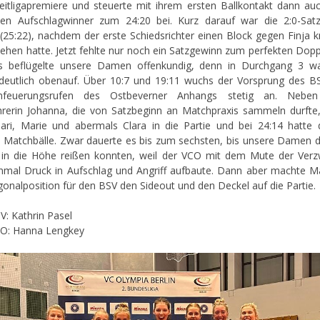
eitligapremiere und steuerte mit ihrem ersten Ballkontakt dann auc
en Aufschlagwinner zum 24:20 bei. Kurz darauf war die 2:0-Sat
 (25:22), nachdem der erste Schiedsrichter einen Block gegen Finja 
ehen hatte. Jetzt fehlte nur noch ein Satzgewinn zum perfekten Dopp
s beflügelte unsere Damen offenkundig, denn in Durchgang 3 wa
deutlich obenauf. Über 10:7 und 19:11 wuchs der Vorsprung des B
feuerungsrufen des Ostbeverner Anhangs stetig an. Neben
rerin Johanna, die von Satzbeginn an Matchpraxis sammeln durft
ri, Marie und abermals Clara in die Partie und bei 24:14 hatte
ch Matchbälle. Zwar dauerte es bis zum sechsten, bis unsere Damen 
 in die Höhe reißen konnten, weil der VCO mit dem Mute der Verz
nmal Druck in Aufschlag und Angriff aufbaute. Dann aber machte M
gonalposition für den BSV den Sideout und den Deckel auf die Partie.
: Kathrin Pasel
O: Hanna Lengkey