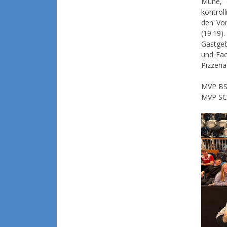
Mühe, 
kontrol
den Vor
(19:19)
Gastgeb
und Fac
Pizzeri
MVP BSV
MVP SCP