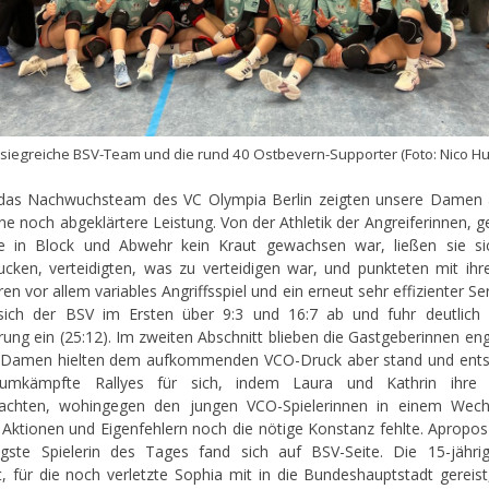
siegreiche BSV-Team und die rund 40 Ostbevern-Supporter (Foto: Nico H
das Nachwuchsteam des VC Olympia Berlin zeigten unsere Damen
ine noch abgeklärtere Leistung. Von der Athletik der Angreiferinnen, g
se in Block und Abwehr kein Kraut gewachsen war, ließen sie si
ucken, verteidigten, was zu verteidigen war, und punkteten mit ihren
n vor allem variables Angriffsspiel und ein erneut sehr effizienter Se
sich der BSV im Ersten über 9:3 und 16:7 ab und fuhr deutlich 
rung ein (25:12). Im zweiten Abschnitt blieben die Gastgeberinnen eng
 Damen hielten dem aufkommenden VCO-Druck aber stand und ents
 umkämpfte Rallyes für sich, indem Laura und Kathrin ihre A
rachten, wohingegen den jungen VCO-Spielerinnen in einem Wech
 Aktionen und Eigenfehlern noch die nötige Konstanz fehlte. Apropos
gste Spielerin des Tages fand sich auf BSV-Seite. Die 15-jähri
rt, für die noch verletzte Sophia mit in die Bundeshauptstadt gereist,