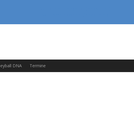
Skip to main navigation (Press Enter).
Skip to main content (Press Enter).
leyball DNA
Termine