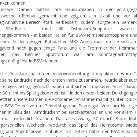
anken können.
nsere Damen hatten ihre Hausaufgaben in der vorangeg
ngswoche offenbar gemacht und zeigten sich stabil und vor a
lag-Annahme-Bereich stark verbessert. Zudem sorgte ein bemerk
r BSV-Block - rund 40 Ostbevern-Supporter waren j
engekommen - in beiden Hallen für BSV-Heimspielatmosphäre und
Team. In der riesigen Potsdamer MBS-Arena mussten sie sich am
gabend noch gegen einige Fans und die Trommler der Heimman
pten, das Berliner Sportforum war am Sonntagnachmitta
gsmäßig fest in BSV-Händen.
atte Potsdam nach der Videovorbereitung kompakter erwartet",
 seine Eindrücke nach der ersten Partie zusammen, "würde aber auc
r einiges richtig gemacht haben und sicherlich unseren Anteil daran
r SC nicht ins Spiel gekommen ist." In den ersten beiden Durchgängen
setzten unsere Damen die Potsdamer Annahme mächtig unter Druc
ie BSV-Defensive um Geburtstagskind Franzi gut. Vorn am Netz 
en in Blau das "Armdrücken" bei Netzkantenbällen und vor allem Fi
rmals ordentlich krachen. Das alles zwang SC-Coach Björn Mat
n personellen Wechseln, wodurch das Spiel des Heimteams wied
ng und Angriffspower einbüßte. Im Dritten hatte der BSV zunächs