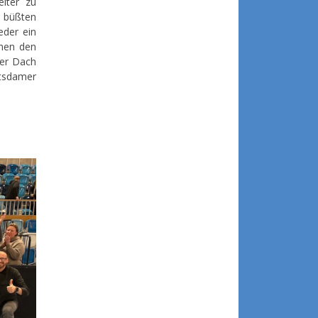
iter zu
, büßten
eder ein
chen den
ter Dach
otsdamer