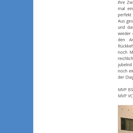
ihre Zw
mal ein
perfekt
Aus ges
und da
wieder 
den An
Rückkeh
noch Ma
reichli
jubelnd
noch ei
der Dia
MVP BSV
MVP VC