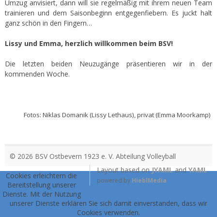
Umzug anvisiert, dann will sie regelmäßig mit ihrem neuen Team
trainieren und dem Saisonbeginn entgegenfiebern. Es juckt halt
ganz schön in den Fingern…
Lissy und Emma, herzlich willkommen beim BSV!
Die letzten beiden Neuzugänge präsentieren wir in der
kommenden Woche.
Fotos: Niklas Domanik (Lissy Lethaus), privat (Emma Moorkamp)
© 2026 BSV Ostbevern 1923 e. V. Abteilung Volleyball
Layout based on
JYAML
and
YAML
Cookies erleichtern die
powered by
HieblMedia
Bereitstellung unserer
Dienste. Mit der Nutzung
unserer Dienste erklären Sie sich damit einverstanden, dass wir
Cookies verwenden.