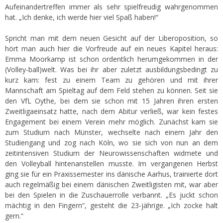
Aufeinandertreffen immer als sehr spielfreudig wahrgenommen
hat. „Ich denke, ich werde hier viel Spaß haben!“
Spricht man mit dem neuen Gesicht auf der Liberoposition, so
hört man auch hier die Vorfreude auf ein neues Kapitel heraus:
Emma Moorkamp ist schon ordentlich herumgekommen in der
(Volley-ball)welt. Was bei ihr aber zuletzt ausbildungsbedingt zu
kurz kam: fest zu einem Team zu gehören und mit ihrer
Mannschaft am Spieltag auf dem Feld stehen zu können. Seit sie
den VfL Oythe, bei dem sie schon mit 15 Jahren ihren ersten
Zweitligaeinsatz hatte, nach dem Abitur verließ, war kein festes
Engagement bei einem Verein mehr möglich. Zunächst kam sie
zum Studium nach Münster, wechselte nach einem Jahr den
Studiengang und zog nach Köln, wo sie sich von nun an dem
zeitintensiven Studium der Neurowissenschaften widmete und
den Volleyball hintenanstellen musste. Im vergangenen Herbst
ging sie für ein Praxissemester ins dänische Aarhus, trainierte dort
auch regelmäßig bei einem dänischen Zweitligisten mit, war aber
bei den Spielen in die Zuschauerrolle verbannt. „Es juckt schon
mächtig in den Fingern“, gesteht die 23-jährige. „Ich zocke halt
gern.“