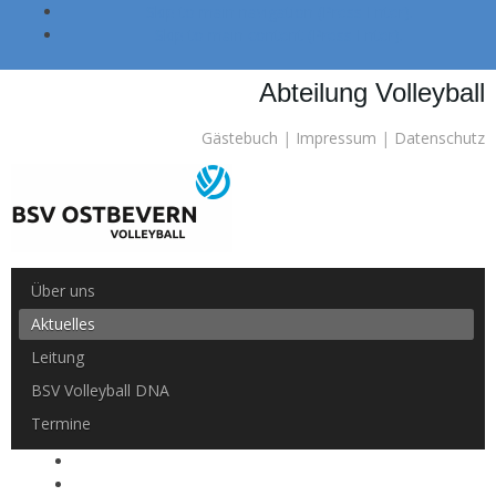
Skip to main navigation (Press Enter).
Skip to main content (Press Enter).
Abteilung Volleyball
Gästebuch
|
Impressum
|
Datenschutz
Über uns
Aktuelles
Leitung
BSV Volleyball DNA
Termine