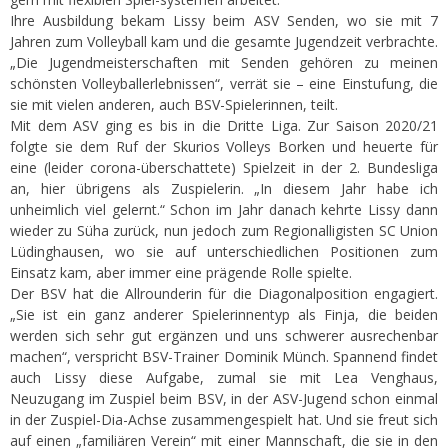
Ihre Ausbildung bekam Lissy beim ASV Senden, wo sie mit 7
Jahren zum Volleyball kam und die gesamte Jugendzeit verbrachte.
„Die Jugendmeisterschaften mit Senden gehören zu meinen
schönsten Volleyballerlebnissen“, verrät sie – eine Einstufung, die
sie mit vielen anderen, auch BSV-Spielerinnen, teilt.
Mit dem ASV ging es bis in die Dritte Liga. Zur Saison 2020/21
folgte sie dem Ruf der Skurios Volleys Borken und heuerte für
eine (leider corona-überschattete) Spielzeit in der 2. Bundesliga
an, hier übrigens als Zuspielerin. „In diesem Jahr habe ich
unheimlich viel gelernt.“ Schon im Jahr danach kehrte Lissy dann
wieder zu Süha zurück, nun jedoch zum Regionalligisten SC Union
Lüdinghausen, wo sie auf unterschiedlichen Positionen zum
Einsatz kam, aber immer eine prägende Rolle spielte.
Der BSV hat die Allrounderin für die Diagonalposition engagiert.
„Sie ist ein ganz anderer Spielerinnentyp als Finja, die beiden
werden sich sehr gut ergänzen und uns schwerer ausrechenbar
machen“, verspricht BSV-Trainer Dominik Münch. Spannend findet
auch Lissy diese Aufgabe, zumal sie mit Lea Venghaus,
Neuzugang im Zuspiel beim BSV, in der ASV-Jugend schon einmal
in der Zuspiel-Dia-Achse zusammengespielt hat. Und sie freut sich
auf einen „familiären Verein“ mit einer Mannschaft, die sie in den