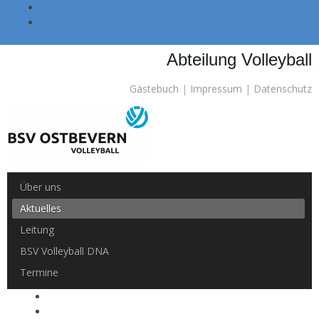
Skip to main navigation (Press Enter).
Skip to main content (Press Enter).
Abteilung Volleyball
Gästebuch
|
Impressum
|
Datenschutz
Über uns
Aktuelles
Leitung
BSV Volleyball DNA
Termine