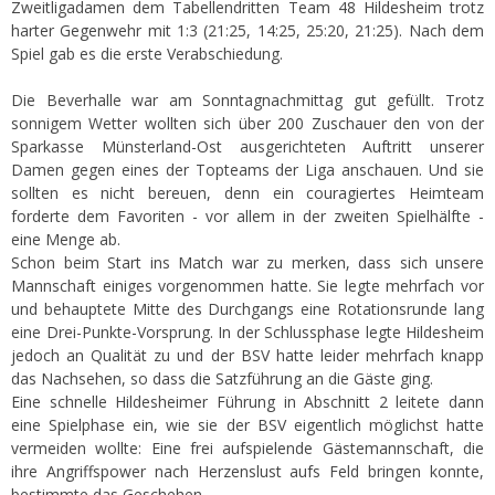
Zweitligadamen dem Tabellendritten Team 48 Hildesheim trotz
harter Gegenwehr mit 1:3 (21:25, 14:25, 25:20, 21:25). Nach dem
Spiel gab es die erste Verabschiedung.
Die Beverhalle war am Sonntagnachmittag gut gefüllt. Trotz
sonnigem Wetter wollten sich über 200 Zuschauer den von der
Sparkasse Münsterland-Ost ausgerichteten Auftritt unserer
Damen gegen eines der Topteams der Liga anschauen. Und sie
sollten es nicht bereuen, denn ein couragiertes Heimteam
forderte dem Favoriten - vor allem in der zweiten Spielhälfte -
eine Menge ab.
Schon beim Start ins Match war zu merken, dass sich unsere
Mannschaft einiges vorgenommen hatte. Sie legte mehrfach vor
und behauptete Mitte des Durchgangs eine Rotationsrunde lang
eine Drei-Punkte-Vorsprung. In der Schlussphase legte Hildesheim
jedoch an Qualität zu und der BSV hatte leider mehrfach knapp
das Nachsehen, so dass die Satzführung an die Gäste ging.
Eine schnelle Hildesheimer Führung in Abschnitt 2 leitete dann
eine Spielphase ein, wie sie der BSV eigentlich möglichst hatte
vermeiden wollte: Eine frei aufspielende Gästemannschaft, die
ihre Angriffspower nach Herzenslust aufs Feld bringen konnte,
bestimmte das Geschehen.