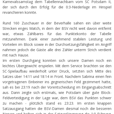
Karnevalssamstag dem Tabellennachbarn vom SC Potsdam II,
der sich durch den Erfolg für die 0:3-Niederlage im Hinspiel
revanchieren konnte.
Rund 160 Zuschauer in der Beverhalle sahen ein über weite
Strecken enges Match, in dem der BSV nicht weit davon entfernt
war, etwas Zählbares für das Punktekonto der Tabelle
mitzunehmen. Dank einer zunehmend stabilen Leistung und
Vorteilen im Block sowie in der Durchsetzungsfähigkeit im Angriff
nahmen jedoch die Gäste alle drei Zähler unterm Strich verdient
mit nach Hause.
Im ersten Durchgang konnten sich unsere Damen noch ein
leichtes Übergewicht erspielen. Mit dem Service brachten sie den
SC-Spielaufbau wiederholt unter Druck, setzten sich Mitte des
Satzes über 14:11 und 18:14 in Front. Nachdem Sabrina einen fein
vorgetragenen Einbeiner ins gegnerischen Feld gezimmert hatte,
sah es bei 23:19 nach der Vorentscheidung im Eingangsabschnitt
aus. Dann zeigte sich erstmals, wie Potsdam über gute Block-
Feldverteidigung in der Lage war, dem BSV das Punkten schwer
zu machen - plötzlich stand es 23:23. Im ersten knappen
Satzausgang hatten die BSV-Damen diesmal noch die besseren
Nerven und holten sich in der Satzverlängerung die 1:0-Führung.