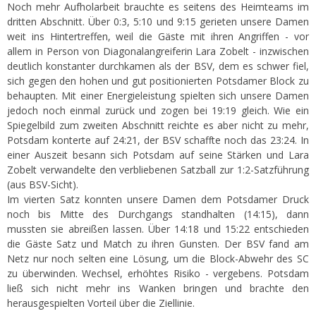
Noch mehr Aufholarbeit brauchte es seitens des Heimteams im
dritten Abschnitt. Über 0:3, 5:10 und 9:15 gerieten unsere Damen
weit ins Hintertreffen, weil die Gäste mit ihren Angriffen - vor
allem in Person von Diagonalangreiferin Lara Zobelt - inzwischen
deutlich konstanter durchkamen als der BSV, dem es schwer fiel,
sich gegen den hohen und gut positionierten Potsdamer Block zu
behaupten. Mit einer Energieleistung spielten sich unsere Damen
jedoch noch einmal zurück und zogen bei 19:19 gleich. Wie ein
Spiegelbild zum zweiten Abschnitt reichte es aber nicht zu mehr,
Potsdam konterte auf 24:21, der BSV schaffte noch das 23:24. In
einer Auszeit besann sich Potsdam auf seine Stärken und Lara
Zobelt verwandelte den verbliebenen Satzball zur 1:2-Satzführung
(aus BSV-Sicht).
Im vierten Satz konnten unsere Damen dem Potsdamer Druck
noch bis Mitte des Durchgangs standhalten (14:15), dann
mussten sie abreißen lassen. Über 14:18 und 15:22 entschieden
die Gäste Satz und Match zu ihren Gunsten. Der BSV fand am
Netz nur noch selten eine Lösung, um die Block-Abwehr des SC
zu überwinden. Wechsel, erhöhtes Risiko - vergebens. Potsdam
ließ sich nicht mehr ins Wanken bringen und brachte den
herausgespielten Vorteil über die Ziellinie.