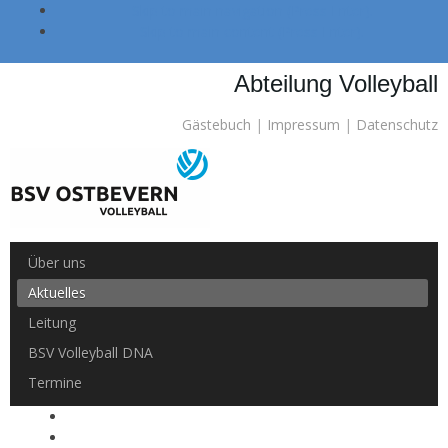
Skip to main navigation (Press Enter).
Skip to main content (Press Enter).
Abteilung Volleyball
Gästebuch
|
Impressum
|
Datenschutz
Über uns
Aktuelles
Leitung
BSV Volleyball DNA
Termine